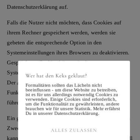
Datenschutzerklärung auf.
Falls die Nutzer nicht möchten, dass Cookies auf
ihrem Rechner gespeichert werden, werden sie
gebeten die entsprechende Option in den
Systemeinstellungen ihres Browsers zu deaktivieren.
Gespeicherte Cookies können in den
Systemeinstellungen des Browsers gelöscht werden.
Wer hat den Keks geklaut?
Der Ausschluss von Cookies kann zu
Formalitäten sollten das Lächeln nicht
beeinflussen - um diese Website zu betreiben,
Funktionseinschränkungen dieses Onlineangebotes
ist es für uns allerdings notwendig Cookies zu
verwenden. Einige Cookies sind erforderlich,
führen.
um die Funktionalität zu gewährleisten, andere
brauchen wir für unsere Statistik. Mehr erfährst
Du in unserer Datenschutzerklärung.
Ein genereller Widerspruch gegen den Einsatz der zu
Zwecken des Onlinemarketing eingesetzten Cookies
ALLES ZULASSEN
kann bei einer Vielzahl der Dienste, vor allem im Fall