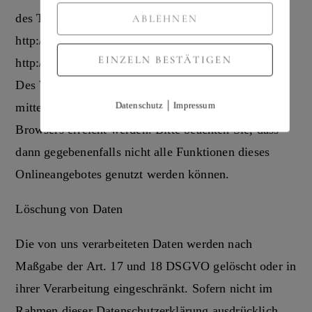
des Trackings, über die US-amerikanische Seite
ABLEHNEN
http://www.aboutads.info/choices/ oder die EU-Seite
EINZELN BESTÄTIGEN
http://www.youronlinechoices.com/ erklärt werden.
Des Weiteren kann die Speicherung von Cookies
|
Datenschutz
Impressum
mittels deren Abschaltung in den Einstellungen des
Browsers erreicht werden. Bitte beachten Sie, dass
dann gegebenenfalls nicht alle Funktionen dieses
Onlineangebotes genutzt werden können.
Löschung von Daten
Die von uns verarbeiteten Daten werden nach
Maßgabe der Art. 17 und 18 DSGVO gelöscht oder in
ihrer Verarbeitung eingeschränkt. Sofern nicht im
Rahmen dieser Datenschutzerklärung ausdrücklich