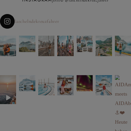
follow @laechelndekreuzfahrer
laechelndekreuzfahrer