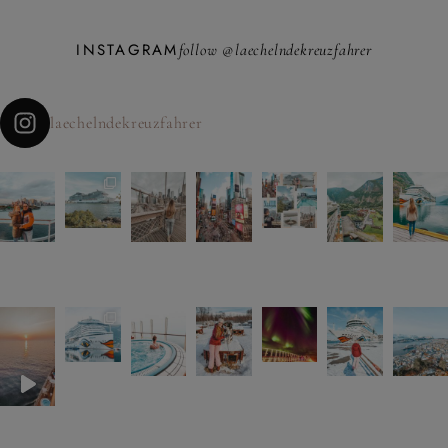
INSTAGRAM
follow @laechelndekreuzfahrer
laechelndekreuzfahrer