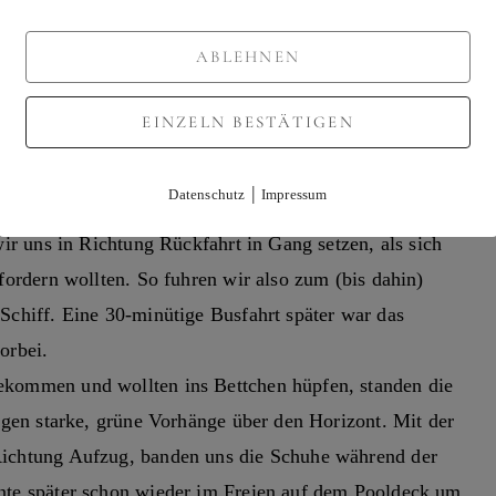
ABLEHNEN
EINZELN BESTÄTIGEN
|
Datenschutz
Impressum
ug: Da er über die Reederei gebucht war, gab es auch
wir uns in Richtung Rückfahrt in Gang setzen, als sich
fordern wollten. So fuhren wir also zum (bis dahin)
Schiff. Eine 30-minütige Busfahrt später war das
orbei.
kommen und wollten ins Bettchen hüpfen, standen die
ogen starke, grüne Vorhänge über den Horizont. Mit der
ichtung Aufzug, banden uns die Schuhe während der
nte später schon wieder im Freien auf dem Pooldeck um