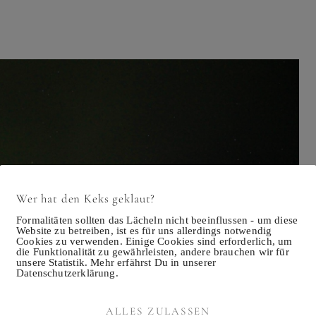
Wer hat den Keks geklaut?
Formalitäten sollten das Lächeln nicht beeinflussen - um diese
Website zu betreiben, ist es für uns allerdings notwendig
Cookies zu verwenden. Einige Cookies sind erforderlich, um
die Funktionalität zu gewährleisten, andere brauchen wir für
unsere Statistik. Mehr erfährst Du in unserer
Datenschutzerklärung.
ALLES ZULASSEN