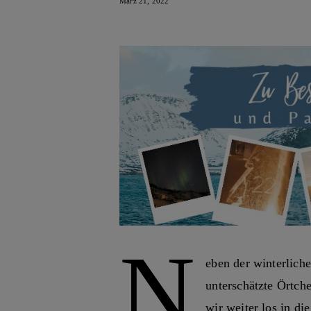
März 21, 2022
N
eben der winterliche
unterschätzte Örtch
wir weiter los in di