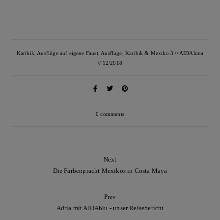
Karibik
,
Ausflüge auf eigene Faust
,
Ausflüge
,
Karibik & Mexiko 3 // AIDAluna
// 12/2018
0 comments
Next
Die Farbenpracht Mexikos in Costa Maya
Prev
Adria mit AIDAblu - unser Reisebericht