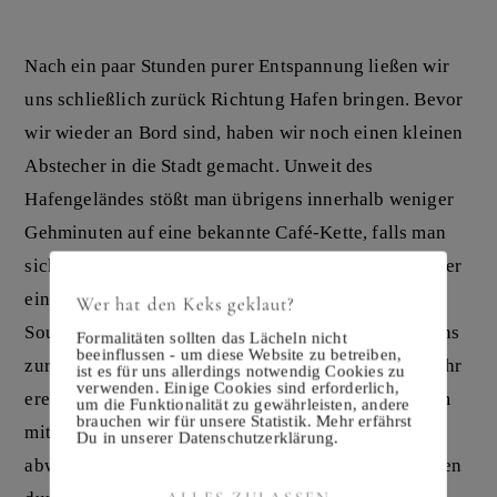
Nach ein paar Stunden purer Entspannung ließen wir
uns schließlich zurück Richtung Hafen bringen. Bevor
wir wieder an Bord sind, haben wir noch einen kleinen
Abstecher in die Stadt gemacht. Unweit des
Hafengeländes stößt man übrigens innerhalb weniger
Gehminuten auf eine bekannte Café-Kette, falls man
sich als Sammler noch eines der bekannten Shirts oder
ein sonstiges Mitbringsel sichern möchte. Als dieser
Wer hat den Keks geklaut?
Souvenir-Auftrag letztendlich erledigt war, zog es uns
Formalitäten sollten das Lächeln nicht
beeinflussen - um diese Website zu betreiben,
zurück zum Schiff und wir freuten uns über einen sehr
ist es für uns allerdings notwendig Cookies zu
verwenden. Einige Cookies sind erforderlich,
ereignisreichen und schönen Tag den wir gemeinsam
um die Funktionalität zu gewährleisten, andere
brauchen wir für unsere Statistik. Mehr erfährst
mit netten neuen Bekanntschaften auf der
Du in unserer Datenschutzerklärung.
abwechslungsreichen mexikanischen Insel verbringen