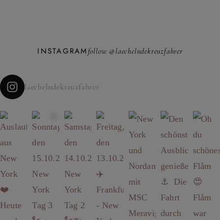
INSTAGRAM
follow @laechelndekreuzfahrer
laechelndekreuzfahrer