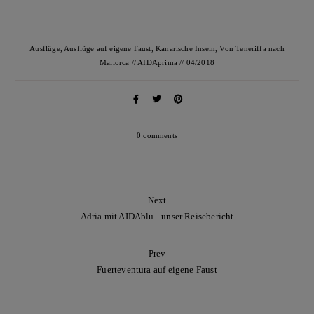
Ausflüge
,
Ausflüge auf eigene Faust
,
Kanarische Inseln
,
Von Teneriffa nach
Mallorca // AIDAprima // 04/2018
0 comments
Next
Adria mit AIDAblu - unser Reisebericht
Prev
Fuerteventura auf eigene Faust