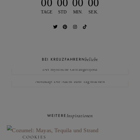
00
00
00
00
TAGE
STD
MIN.
SEK.
beliebt
BEI KREUZFAHRERN
Der mystische Geirangerfjord
Nordkap: Die Nacht zum Tag machen
Inspirationen
WEITERE
COOKIES