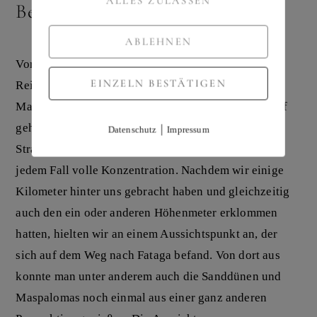
ALLES ZULASSEN
Beschauliche Berglandschaft
ABLEHNEN
Von Puerto de Mogán aus sollte uns unsere weitere
EINZELN BESTÄTIGEN
Reise hoch hinaus führen. Schon am Morgen in
Maspalomas konnten wir erahnen, wie steil es hinauf
gehen wird und jetzt wurden wir Zeugen von engen
|
Datenschutz
Impressum
Straßen und tiefen Schluchten. Die Fahrt erfordert in
jedem Fall volle Konzentration. Nachdem wir einige
Kilometer hinter uns gebracht haben und gleichzeitig
auch den ein oder anderen Höhenmeter erklommen
hatten, hielten wir an einem Aussichtspunkt an, der
sich auf dem Weg nach Fataga befand. Von dort aus
konnte man unter anderem auch die Sanddünen und
Maspalomas noch einmal aus einer ganz anderen