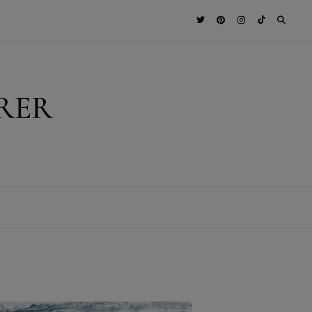
RER
T